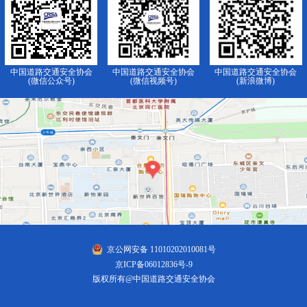
中国道路交通安全协会
中国道路交通安全协会
中国道路交通安全协会
(微信公众号)
(微信视频号)
(新浪微博)
京公网安备 11010202010081号
京ICP备06012836号-9
版权所有@中国道路交通安全协会