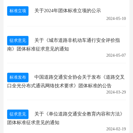
关于2024年团体标准立项的公示
标准立项
2024-05-10
关于《城市道路非机动车通行安全评价指
征求意见
南》团体标准征求意见的通知
2024-05-07
中国道路交通安全协会关于发布《道路交叉
标准发布
口全光分布式通讯网络技术要求》团体标准的公告
2024-03-29
关于《单位道路交通安全教育内容和方法》
征求意见
团体标准征求意见的通知
2024-02-19