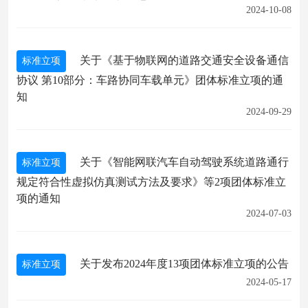
2024-10-08
关于《基于物联网的道路交通安全设备通信
标准立项
协议 第10部分：车路协同车载单元》团体标准立项的通
知
2024-09-29
关于《智能网联汽车自动驾驶系统道路通行
标准立项
规定符合性虚拟仿真测试方法及要求》等2项团体标准立
项的通知
2024-07-03
关于发布2024年度13项团体标准立项的公告
标准立项
2024-05-17