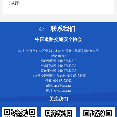
（试行）
联系我们
中国道路交通安全协会
地址: 北京市东城区崇文门外大街3号新世界写字楼B座14层
邮编: 100010
综合管理部: 010-67152312
会员联络部: 010-67153032
宣传工作部: 010-67152935
《道路交通管理》杂志社: 010-67152945
传真: 010-67152962
邮箱: crsa@crsa.net
网址: www.crsa.net
关注我们