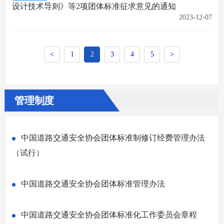
设计技术导则》等2项团体标准征求意见的通知
2023-12-07
<
1
2
3
4
5
>
管理制度
中国道路交通安全协会团体标准制修订经费管理办法
（试行）
中国道路交通安全协会团体标准管理办法
中国道路交通安全协会团体标准化工作委员会章程