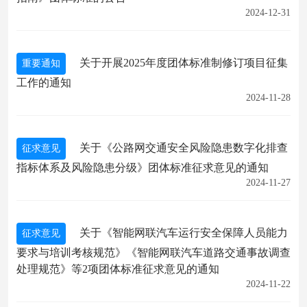
2024-12-31
关于开展2025年度团体标准制修订项目征集
重要通知
工作的通知
2024-11-28
关于《公路网交通安全风险隐患数字化排查
征求意见
指标体系及风险隐患分级》团体标准征求意见的通知
2024-11-27
关于《智能网联汽车运行安全保障人员能力
征求意见
要求与培训考核规范》《智能网联汽车道路交通事故调查
处理规范》等2项团体标准征求意见的通知
2024-11-22