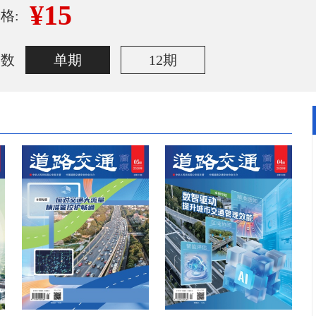
¥15
格:
期数
单期
12期