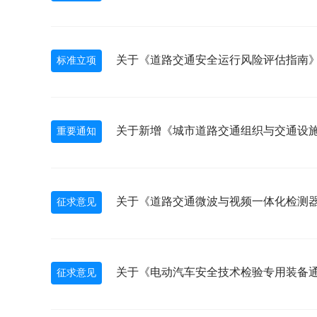
关于《道路交通安全运行风险评估指南》
标准立项
关于新增《城市道路交通组织与交通设
重要通知
关于《道路交通微波与视频一体化检测
征求意见
关于《电动汽车安全技术检验专用装备
征求意见