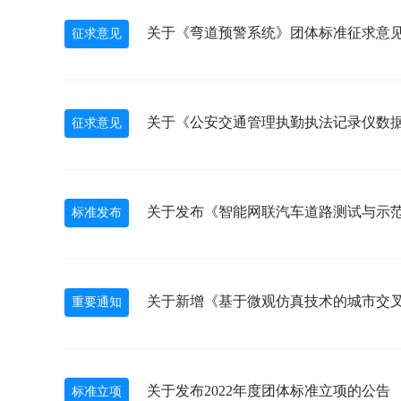
关于《弯道预警系统》团体标准征求意
征求意见
关于《公安交通管理执勤执法记录仪数
征求意见
关于发布《智能网联汽车道路测试与示范
标准发布
关于新增《基于微观仿真技术的城市交
重要通知
关于发布2022年度团体标准立项的公告
标准立项