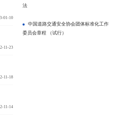
法
3-01-10
中国道路交通安全协会团体标准化工作
委员会章程 （试行）
2-11-23
2-11-18
2-11-14