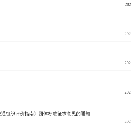
202
202
202
202
交通组织评价指南》团体标准征求意见的通知
202