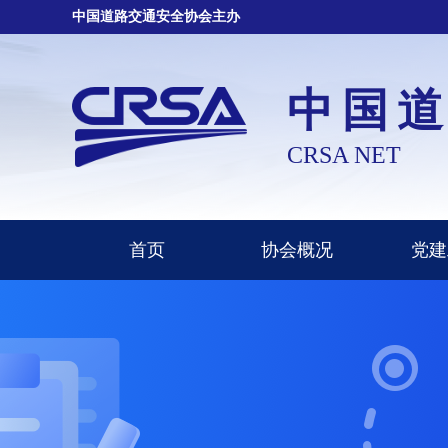
中国道路交通安全协会主办
中国
CRSA NET
首页
协会概况
党建