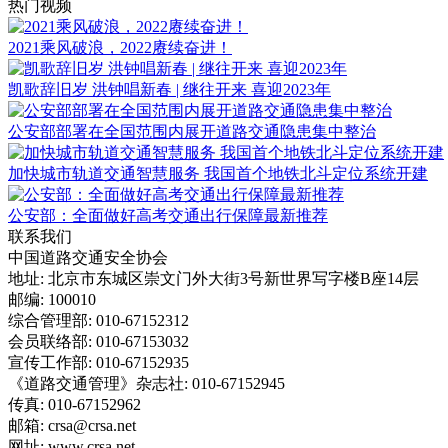
热门视频
2021乘风破浪，2022赓续奋进！
凯歌辞旧岁 洪钟唱新春 | 继往开来 喜迎2023年
公安部部署在全国范围内展开道路交通隐患集中整治
加快城市轨道交通智慧服务 我国首个地铁北斗定位系统开建
公安部：全面做好高考交通出行保障最新推荐
联系我们
中国道路交通安全协会
地址: 北京市东城区崇文门外大街3号新世界写字楼B座14层
邮编: 100010
综合管理部: 010-67152312
会员联络部: 010-67153032
宣传工作部: 010-67152935
《道路交通管理》杂志社: 010-67152945
传真: 010-67152962
邮箱: crsa@crsa.net
网址: www.crsa.net