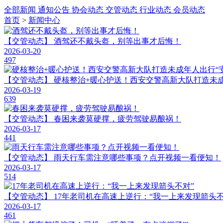
全部新闻
通知公告
协会动态
交管动态
行业动态
会员动态
首页
>
新闻中心
【交管动态】
酒驾还不戴头盔，别等出事才后悔！
2026-03-20
497
【交管动态】
硬核整治+暖心护送！西安交警高新大队打造未成
2026-03-19
639
【交管动态】
春困来袭莫硬撑，疲劳驾驶易酿祸！
2026-03-17
441
【交管动态】
雨天行车需注意哪些事项？点开视频一看便知！
2026-03-17
514
【交管动态】
17年老司机在高速上逆行：“我一上来发现箭头不
2026-03-17
461