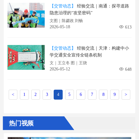
【交管动态】
经验交流｜南通：探寻道路
隐患治理的“攻坚密码”
文图｜陈勰政 刘畅
2026-05-18
613
【交管动态】
经验交流｜天津：构建中小
学交通安全宣传全链条机制
文｜王立冬 图｜王骁
2026-05-12
648
<
1
2
3
4
5
6
7
8
9
>
热门视频