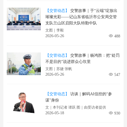
【交管动态】
交警故事｜于“云端”绽放出
璀璨光彩——记山东省临沂市公安局交管
支队兰山区启阳大队特勤中队
文图｜李毅
2026-05-26
488
【交管动态】
交警故事｜杨鸿胜：把“处罚
不是目的”说进群众心坎里
文图｜苏婕 张帆
2026-05-26
547
【交管动态】
访谈｜解码AI信控的“参
谋”身份
文｜本刊记者 谭跃 图｜由受访者提供
2026-05-18
930