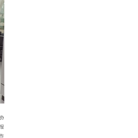
协
报
作