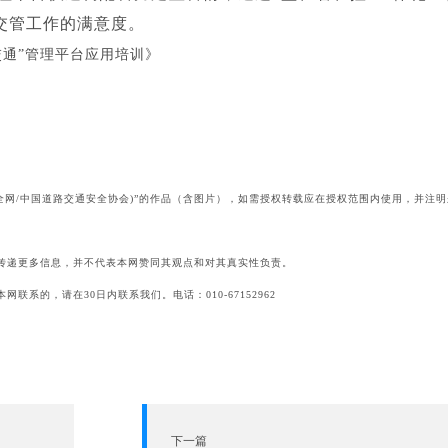
交管工作的满意度。
交通”管理平台应用培训》
全网/中国道路交通安全协会)”的作品（含图片），如需授权转载应在授权范围内使用，并注明
传递更多信息，并不代表本网赞同其观点和对其真实性负责。
系的，请在30日内联系我们。电话：010-67152962
下一篇