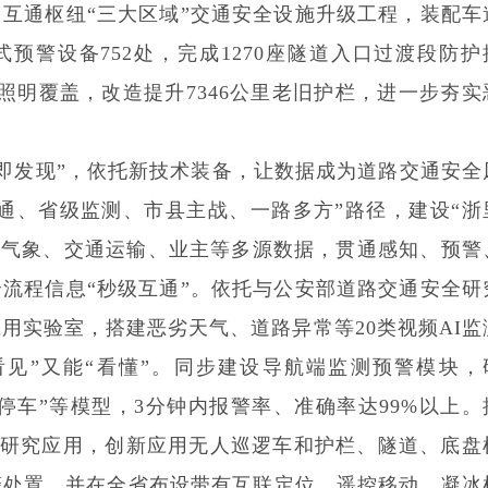
互通枢纽“三大区域”交通安全设施升级工程，装配车
式预警设备752处，完成1270座隧道入口过渡段防护
光照明覆盖，改造提升7346公里老旧护栏，进一步夯实
即发现”，依托新技术装备，让数据成为道路交通安全
贯通、省级监测、市县主战、一路多方”路径，建设“浙
、气象、交通运输、业主等多源数据，贯通感知、预警
流程信息“秒级互通”。依托与公安部道路交通安全研
用实验室，搭建恶劣天气、道路异常等20类视频AI监
看见”又能“看懂”。同步建设导航端监测预警模块，
常停车”等模型，3分钟内报警率、准确率达99%以上。
攻坚研究应用，创新应用无人巡逻车和护栏、隧道、底盘
警处置，并在全省布设带有互联定位、遥控移动、凝冰