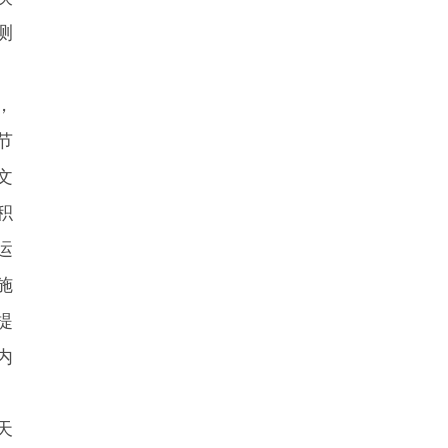
测
，
节
文
积
运
施
提
内
天