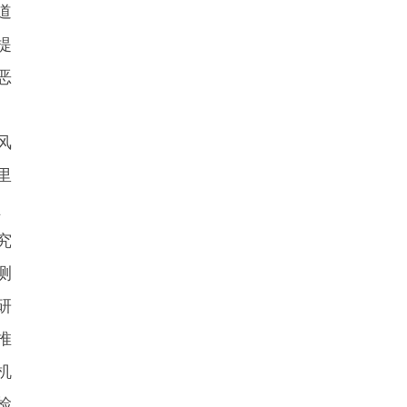
道
提
恶
风
里
、
究
测
研
推
机
检