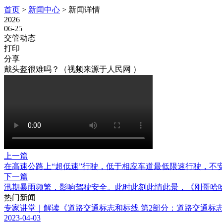
首页
>
新闻中心
>
新闻详情
2026
06-25
交管动态
打印
分享
戴头盔很难吗？（视频来源于人民网 ）
上一篇
在高速公路上“超低速”行驶，低于相应车道最低限速行驶，不
下一篇
汛期暴雨频繁，影响驾驶安全。此时此刻此情此景，《刚哥哈哈
热门新闻
专家讲堂｜解读《道路交通标志和标线 第2部分：道路交通标志》（
2023-04-03