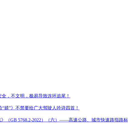
安全，不文明，极易导致连环追尾！
“婧”》不禁要给广大驾驶人吟诗四首！
GB 5768.2-2022）（六）——高速公路、城市快速路指路