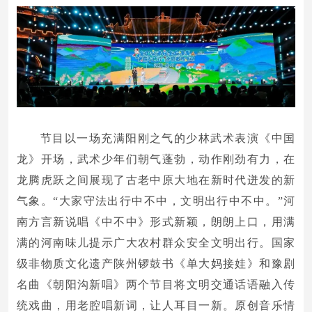
节目以一场充满阳刚之气的少林武术表演《中国
龙》开场，武术少年们朝气蓬勃，动作刚劲有力，在
龙腾虎跃之间展现了古老中原大地在新时代迸发的新
气象。“大家守法出行中不中，文明出行中不中。”河
南方言新说唱《中不中》形式新颖，朗朗上口，用满
满的河南味儿提示广大农村群众安全文明出行。国家
级非物质文化遗产陕州锣鼓书《单大妈接娃》和豫剧
名曲《朝阳沟新唱》两个节目将文明交通话语融入传
统戏曲，用老腔唱新词，让人耳目一新。原创音乐情