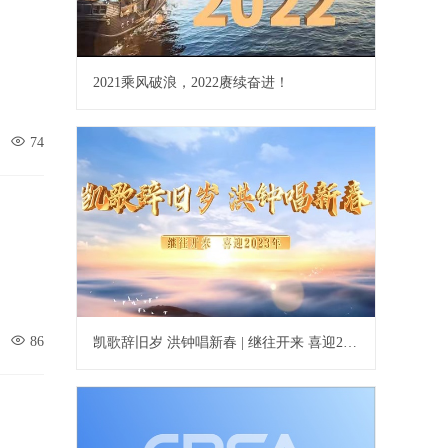
2021乘风破浪，2022赓续奋进！
74
86
凯歌辞旧岁 洪钟唱新春 | 继往开来 喜迎2023年