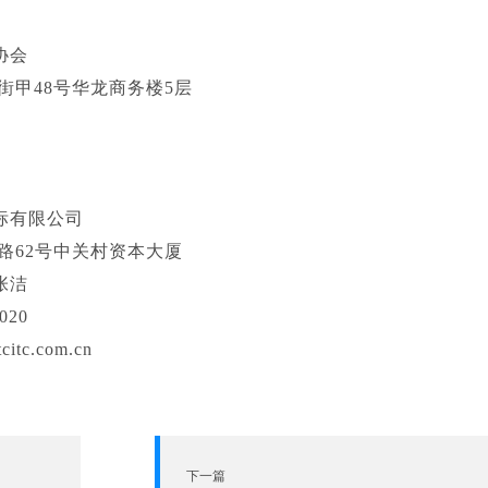
协会
街甲48号华龙商务楼5层
标有限公司
路62号中关村资本大厦
张洁
020
tc.com.cn
下一篇