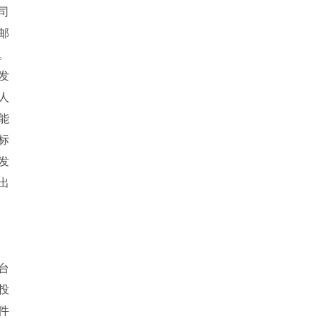
司
邮
。
发
标人
能
标
发
出
。
台
投
件