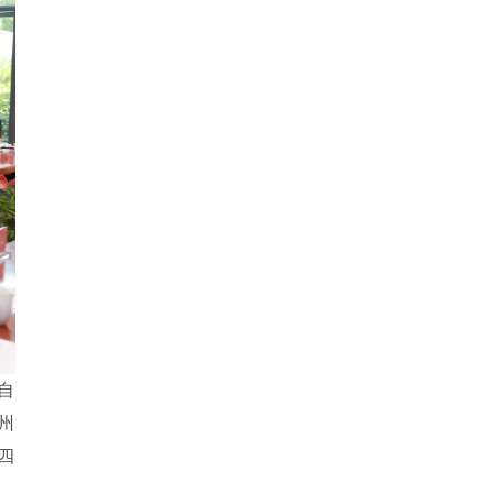
自
州
四