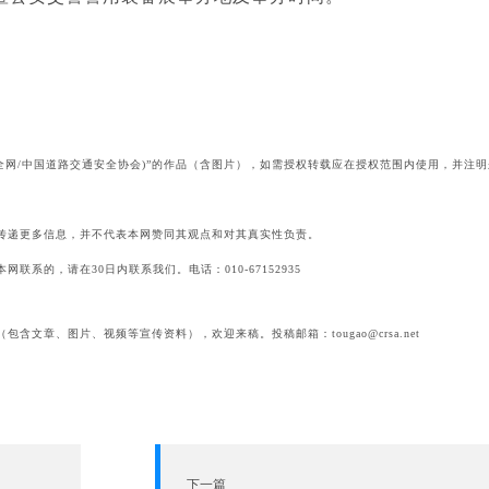
全网/中国道路交通安全协会)”的作品（含图片），如需授权转载应在授权范围内使用，并注明
传递更多信息，并不代表本网赞同其观点和对其真实性负责。
系的，请在30日内联系我们。电话：010-67152935
包含文章、图片、视频等宣传资料），欢迎来稿。投稿邮箱：tougao@crsa.net
下一篇