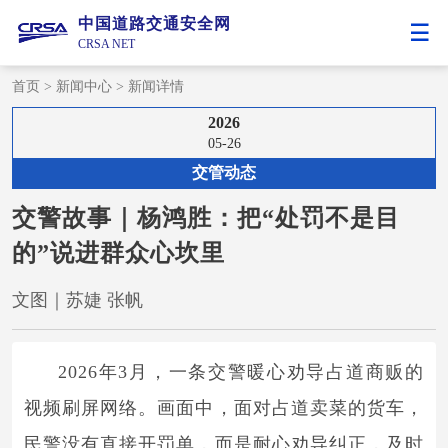
中国道路交通安全网
CRSA NET
首页
>
新闻中心
>
新闻详情
2026
05-26
交管动态
交警故事｜杨鸿胜：把“处罚不是目
的”说进群众心坎里
文图｜苏婕 张帆
2026年3月，一条交警暖心劝导占道商贩的
视频刷屏网络。画面中，面对占道卖菜的货车，
民警没有直接开罚单，而是耐心劝导纠正，及时