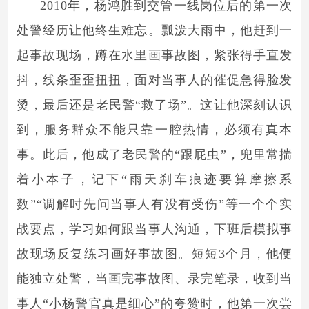
2010年，杨鸿胜到交管一线岗位后的第一次
处警经历让他终生难忘。瓢泼大雨中，他赶到一
起事故现场，蹲在水里画事故图，紧张得手直发
抖，线条歪歪扭扭，面对当事人的催促急得脸发
烫，最后还是老民警“救了场”。这让他深刻认识
到，服务群众不能只靠一腔热情，必须有真本
事。此后，他成了老民警的“跟屁虫”，兜里常揣
着小本子，记下“雨天刹车痕迹要算摩擦系
数”“调解时先问当事人有没有受伤”等一个个实
战要点，学习如何跟当事人沟通，下班后模拟事
故现场反复练习画好事故图。短短3个月，他便
能独立处警，当画完事故图、录完笔录，收到当
事人“小杨警官真是细心”的夸赞时，他第一次尝