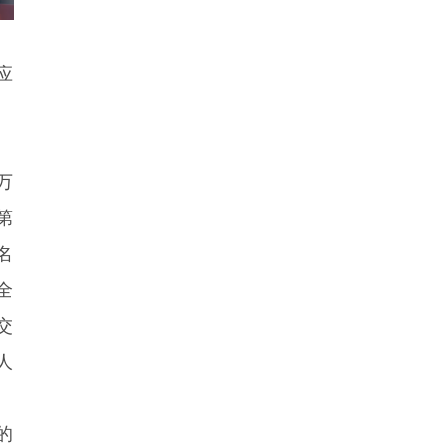
应
万
第
名
全
交
人
的