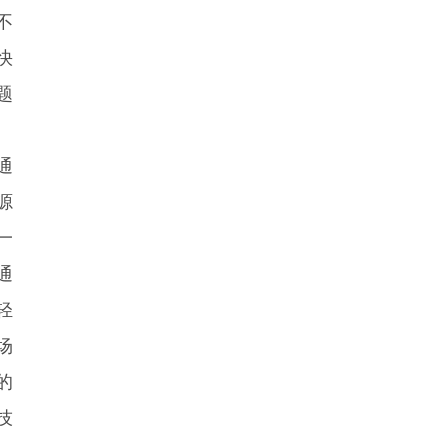
不
快
题
通
源
一
通
轻
场
的
技