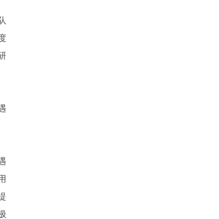
队
度
研
遇
遇
用
提
极