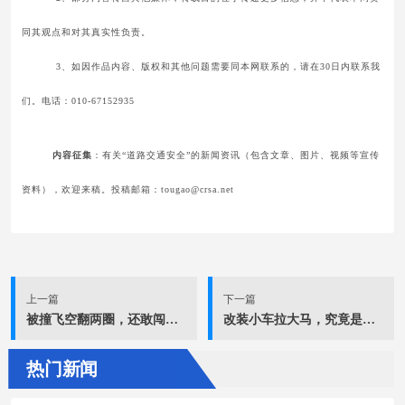
同其观点和对其真实性负责。
3、如因作品内容、版权和其他问题需要同本网联系的，请在30日内联系我
们。电话：010-67152935
内容征集
：有关“道路交通安全”的新闻资讯（包含文章、图片、视频等宣传
资料），欢迎来稿。投稿邮箱：tougao@crsa.net
上一篇
下一篇
被撞飞空翻两圈，还敢闯红灯吗！
改装小车拉大马，究竟是怎么一回事？
热门新闻