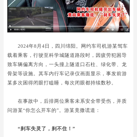
2024年8月4日，四川绵阳。网约车司机游某驾车
载着乘客，行驶至科学城隧道路段时，因疲劳犯困导
致车辆偏离方向，一头撞上隧道口石柱、绿化带、龙
骨架等设施。其车内行车记录仪画面显示，事发前游
某多次困得闭眼打瞌睡，每次闭眼都持续数秒。
在事故中，后排两位乘客未系安全带受伤，并质
问游某“你怎么开车的”。游某竟撒谎道：
“刹车失灵了，刹不住！”