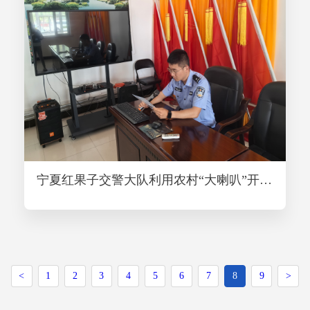
宁夏红果子交警大队利用农村“大喇叭”开展“一盔一带”主题宣传活动
<
1
2
3
4
5
6
7
8
9
>