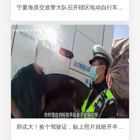
宁夏海原交巡警大队召开辖区电动自行车带牌销售网点管理会议
胆忒大！捡个驾驶证，贴上照片就敢开半挂车！结果……