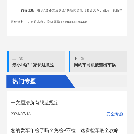
内容征集：
有关“道路交通安全”的新闻资讯（包含文章、图片、视频等
宣传资料），欢迎来稿。投稿邮箱：tougao@crsa.net
上一篇
下一篇
最小14岁！家长注意这些血泪教训！
网约车司机疲劳出车祸 竟向乘客撒谎：“刹车失灵了！”
热门专题
一文厘清所有限速规定！
2024-07-18
安全专题
您的爱车年检了吗？免检≠不检！速看检车最全攻略