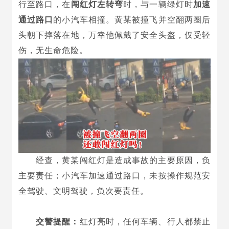
行至路口，在
闯红灯左转弯
时，与一辆绿灯时
加速
通过路口
的小汽车相撞。黄某被撞飞并空翻两圈后
头朝下摔落在地，万幸他佩戴了安全头盔，仅受轻
伤，无生命危险。
经查，黄某闯红灯是造成事故的主要原因，负
主要责任；小汽车加速通过路口，未按操作规范安
全驾驶、文明驾驶，负次要责任。
交警提醒：
红灯亮时，任何车辆、行人都禁止