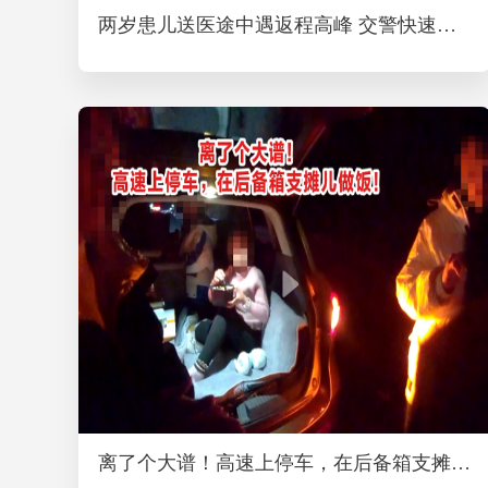
两岁患儿送医途中遇返程高峰 交警快速开辟生命通道
离了个大谱！高速上停车，在后备箱支摊儿做饭！