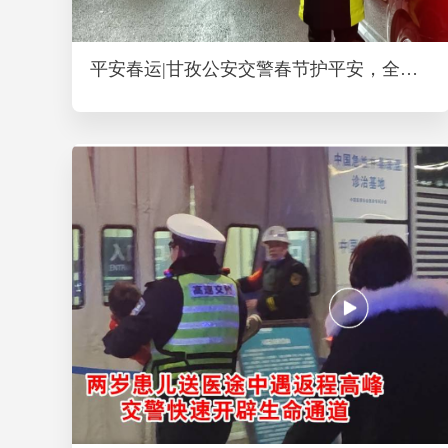
平安春运|甘孜公安交警春节护平安，全州道路交通秩序总体平稳