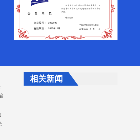
相关新闻
经
输
质
长