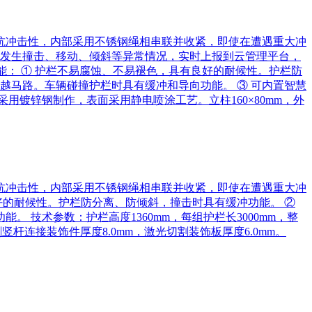
的抗冲击性，内部采用不锈钢绳相串联并收紧，即使在遭遇重大冲
旦发生撞击、移动、倾斜等异常情况，实时上报到云管理平台，
能： ① 护栏不易腐蚀、不易褪色，具有良好的耐候性。护栏防
越马路。车辆碰撞护栏时具有缓冲和导向功能。 ③ 可内置智慧
采用镀锌钢制作，表面采用静电喷涂工艺。立柱160×80mm，外
的抗冲击性，内部采用不锈钢绳相串联并收紧，即使在遭遇重大冲
好的耐候性。护栏防分离、防倾斜，撞击时具有缓冲功能。 ②
技术参数：护栏高度1360mm，每组护栏长3000mm，整
割竖杆连接装饰件厚度8.0mm，激光切割装饰板厚度6.0mm。