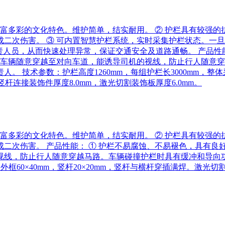
丰富多彩的文化特色。维护简单，结实耐用。 ② 护栏具有较强
二次伤害。 ③ 可内置智慧护栏系统，实时采集护栏状态。一
责人员，从而快速处理异常，保证交通安全及道路通畅。 产品性
挡车辆随意穿越至对向车道，能诱导司机的视线，防止行人随意穿
 技术参数：护栏高度1260mm，每组护栏长3000mm，整体
割竖杆连接装饰件厚度8.0mm，激光切割装饰板厚度6.0mm。
丰富多彩的文化特色。维护简单，结实耐用。 ② 护栏具有较强
二次伤害。 产品性能： ① 护栏不易腐蚀、不易褪色，具有良
，防止行人随意穿越马路。车辆碰撞护栏时具有缓冲和导向功能。 
框60×40mm，竖杆20×20mm，竖杆与横杆穿插满焊。激光切