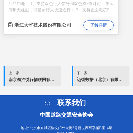
产品功能： 1、支持双色行人信号和双色双8倒计时，显示
清晰无延迟，可指示行人快速通行； 2、支持正面6汉字静
态或者动态滚动显示； 3、支持发送警示语音，可有效起
到警示作用； 4、支持对闯红灯违法行为抓拍，完成行人
浙江大华技术股份有限公司
了解详情
闯红灯预警及视频、图片曝光，起到警示、教育作用；
5、支持侧面显示机动车礼让行人的提示标语或者动态倒
计时； 6、LCD实时显示监控视频和违法图片； 7、一体
化设计，易安装部署，降低施工周期及成本；
上一家
下一家
南京领泊悦行物联网有限公司
迈锐数据（北京）有限公司
联系我们
中国道路交通安全协会
地址: 北京市东城区崇文门外大街3号新世界写字楼B座14层