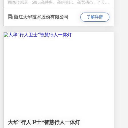
图像传感器，50fps高帧率、高信噪比、高宽动态，全天候
呈现逼真场景图像； 2、全结构化：采用高性能AI处理
器，加载深度学习算法，支持多目标混合场景应用，实时
浙江大华技术股份有限公司
了解详情
提取机动车、非机动车、人体、人脸数十种全结构化信
息，为业务快速决策提供全方位的特征数据； 3、一机并
用：支持一机并用，集卡口电警数十种违法抓拍业务、交
通信息采集、事件检测于一体，适用于多种道路场景；
4、多维感知：支持北斗/GPS定位校时、电子陀螺仪姿态
检测，可扩展MAC、RFID等模块（目前版本不支持），
感知多维度数据； 5、安全稳定：满足GB 35114-A级加密
标准，更加安全；采用一体化结构设计，内置防雷模块，
IP66防护等级，宽温宽压，可在多种复杂环境全天候使
用；
大华“行人卫士”智慧行人一体灯