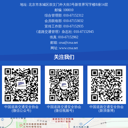
地址: 北京市东城区崇文门外大街3号新世界写字楼B座14层
邮编: 100010
综合管理部: 010-67152312
会员联络部: 010-67153032
宣传工作部: 010-67152935
《道路交通管理》杂志社: 010-67152945
传真: 010-67152962
邮箱: crsa@crsa.net
网址: www.crsa.net
关注我们
中国道路交通安全协会
中国道路交通安全协会
中国道路交通安全协会
(微信公众号)
(微信视频号)
(新浪微博)