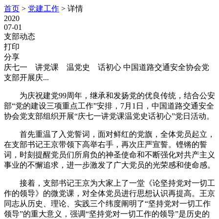
首页
>
党建工作
>
详情
2020
07-01
支部动态
打印
分享
庆七一 讲党课 温党史 话初心 中国道路交通安全协会党
支部开展庆...
为庆祝建党99周年，继承和发扬党的优良传统，结合公安
部“党的建设三项重点工作”安排，7月1日，中国道路交通安全
协会党支部组织开展“庆七一讲党课温党史话初心”党日活动。
首先重温了入党誓词，面对鲜红的党旗，全体党员起立，
在支部书记王京带领下高举右手，再次庄严宣誓。铿锵的誓
词，时刻提醒党员们所肩负的神圣使命和不断强化对共产主义
事业的不懈追求，进一步激发了广大党员的光荣感和使命感。
接着，支部书记王京为大家上了一堂《论坚持党对一切工
作的领导》的微党课，对全体党员进行思想认识再提高。王京
同志从历史、理论、实践三个纬度阐明了“坚持党对一切工作
领导”的重大意义，强调“坚持党对一切工作的领导”是历史的