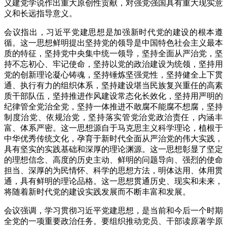
义建党学说作出重大原创性贡献，对强党强国具有重大现实意
义和长远指导意义。
会议指出，习近平党建思想是加强新时代党的建设的根本遵
循。这一思想鲜明提出坚持党的领导是中国特色社会主义最本
质的特征，坚持党中央集中统一领导，坚持全面从严治党，坚
持不忘初心、牢记使命，坚持以党的政治建设为统领，坚持用
党的创新理论凝心铸魂，坚持锤炼坚强党性，坚持健全上下贯
通、执行有力的组织体系，坚持建设堪当民族复兴重任的高素
质干部队伍，坚持推进作风建设常态化长效化，坚持用严明的
纪律管全党治全党，坚持一体推进不敢腐不能腐不想腐，坚持
制度治党、依规治党，坚持落实管党治党政治责任，内涵丰
富、体系严密。这一思想源自于马克思主义科学理论，植根于
中华优秀传统文化，孕育于新时代全面从严治党的伟大实践，
具有坚实的实践基础和深厚的理论渊源。这一思想彰显了坚定
的理想信念、高度的历史主动、鲜明的问题导向、强烈的使命
担当、深厚的为民情怀、科学的思想方法，明体达用、体用贯
通，具有鲜明的理论品格。这一思想贯通历史、现实和未来，
将随着新时代党的建设实践发展而不断丰富和发展。
会议强调，学习贯彻习近平党建思想，是当前和今后一个时期
全党的一项重要政治任务。要组织推动党员、干部读原著学原