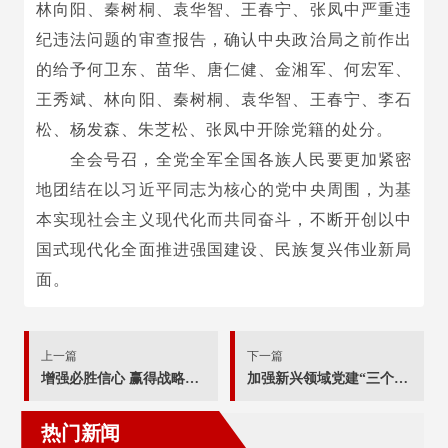
林向阳、秦树桐、袁华智、王春宁、张凤中严重违
纪违法问题的审查报告，确认中央政治局之前作出
的给予何卫东、苗华、唐仁健、金湘军、何宏军、
王秀斌、林向阳、秦树桐、袁华智、王春宁、李石
松、杨发森、朱芝松、张凤中开除党籍的处分。
全会号召，全党全军全国各族人民要更加紧密
地团结在以习近平同志为核心的党中央周围，为基
本实现社会主义现代化而共同奋斗，不断开创以中
国式现代化全面推进强国建设、民族复兴伟业新局
面。
上一篇
下一篇
增强必胜信心 赢得战略主动 党的二十届四中全会锚定中国式现代化发展新目标
加强新兴领域党建“三个一”模式有实效
热门新闻